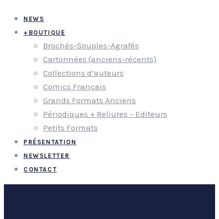
NEWS
+
BOUTIQUE
Brochés-Souples-Agrafés
Cartonnées (anciens-récents)
Collections d’auteurs
Comics Français
Grands Formats Anciens
Périodiques + Reliures – Editeurs
Petits Formats
PRÉSENTATION
NEWSLETTER
CONTACT