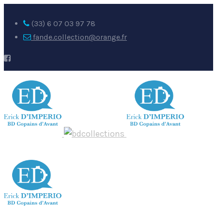
(33) 6 07 03 97 78
fande.collection@orange.fr