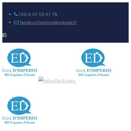
(33) 6 07 03 97 78
fande.collection@orange.fr