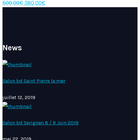
Le
Le
500,00
€
380,00
€
prix
prix
initial
actuel
était :
est :
500,00€.
380,00€.
News
Salon bd Saint Pierre la mer
juillet 12, 2019
Salon bd Serignan 8 / 9 Juin 2019
mai 22, 2019