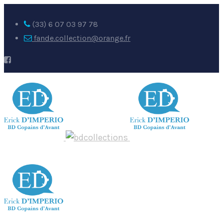
(33) 6 07 03 97 78
fande.collection@orange.fr