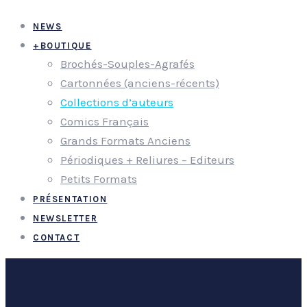
NEWS
+
BOUTIQUE
Brochés-Souples-Agrafés
Cartonnées (anciens-récents)
Collections d’auteurs
Comics Français
Grands Formats Anciens
Périodiques + Reliures – Editeurs
Petits Formats
PRÉSENTATION
NEWSLETTER
CONTACT