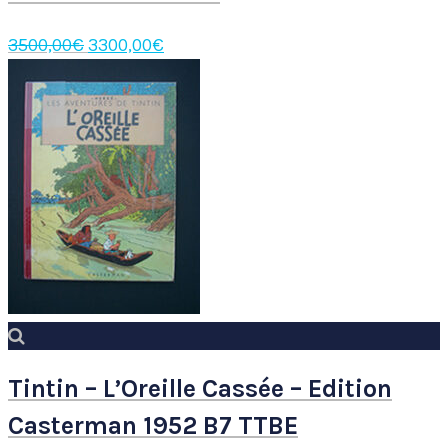
Le
Le
3500,00
€
3300,00
€
prix
prix
initial
actuel
était :
est :
3500,00€.
3300,00€.
Tintin – L’Oreille Cassée – Edition
Casterman 1952 B7 TTBE