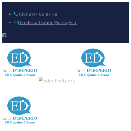
(33) 6 07 03 97 78
fande.collection@orange.fr