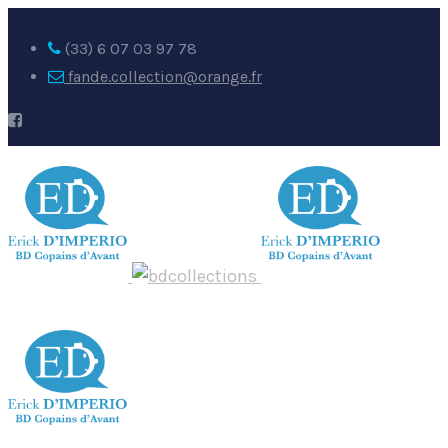
(33) 6 07 03 97 78
fande.collection@orange.fr