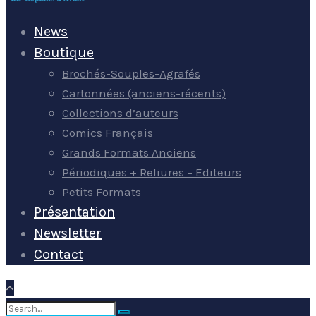
News
Boutique
Brochés-Souples-Agrafés
Cartonnées (anciens-récents)
Collections d’auteurs
Comics Français
Grands Formats Anciens
Périodiques + Reliures – Editeurs
Petits Formats
Présentation
Newsletter
Contact
Search